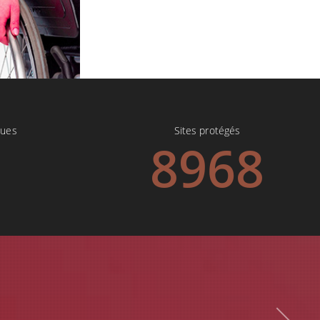
ques
Sites protégés
7
8968