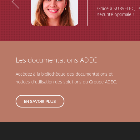
Grâce à SURVELEC, l'é
sécurité optimale !
Les documentations ADEC
Accédez à la bibliothèque des documentations et
notices d'utilisation des solutions du Groupe ADEC.
EN SAVOIR PLUS