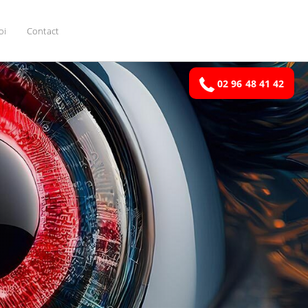
oi
Contact
02 96 48 41 42