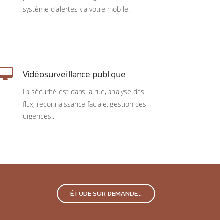
système d'alertes via votre mobile.
Vidéosurveillance publique
La sécurité est dans la rue, analyse des
flux, reconnaissance faciale, gestion des
urgences...
ÉTUDE SUR DEMANDE...