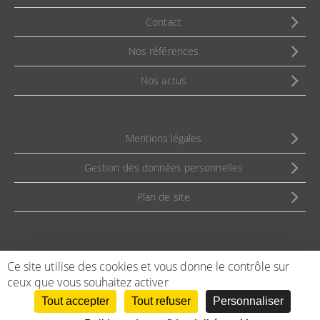
Contact
Nos références
Nos actus
Mentions légales
Gestion des données personnelles
Plan de site
Ce site utilise des cookies et vous donne le contrôle sur
ceux que vous souhaitez activer
NOUS CONTACTER
Tout accepter
Tout refuser
Personnaliser
© Survelec - Groupe ADEC 2023