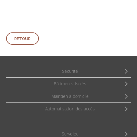
RETOUR
Sécurité
Bâtiments Isolés
Maintien à domicile
Automatisation des accès
Survelec